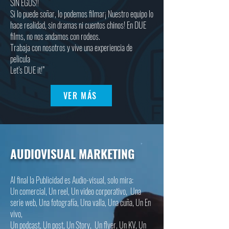
SIN EGOS!!
Si lo puede soñar, lo podemos filmar¡ Nuestro equipo lo
hace realidad, sin dramas ni cuentos chinos! En DUE
films, no nos andamos con rodeos.
Trabaja con nosotros y vive una experiencia de
pelicula
Let’s DUE it!”
VER MÁS
AUDIOVISUAL MARKETING
Al final la Publicidad es Audio-visual, solo mira:
Un comercial, Un reel, Un video corporativo,
Una
serie web, Una fotografía, Una valla, Una cuña, Un En
vivo,
Un podcast, Un post, Un Story,
Un flyer, Un KV, Un